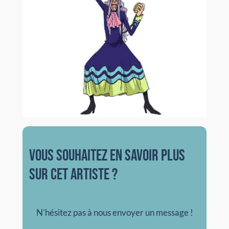
vous souhaitez en savoir plus
sur cet artiste ?
N’hésitez pas à nous envoyer un message !