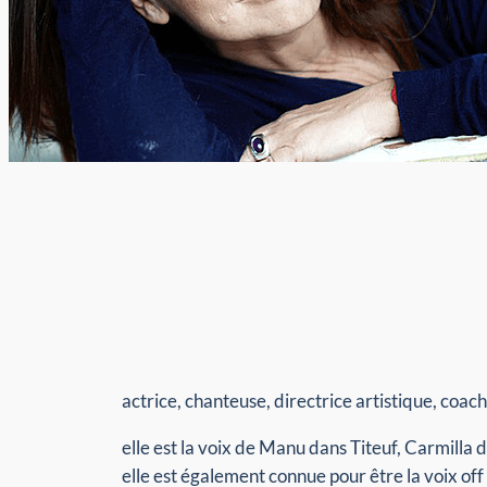
actrice, chanteuse, directrice artistique, coac
elle est la voix de Manu dans Titeuf, Carmilla
elle est également connue pour être la voix off d