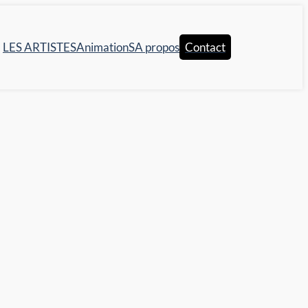
LES ARTISTES
AnimationS
A propos
Contact