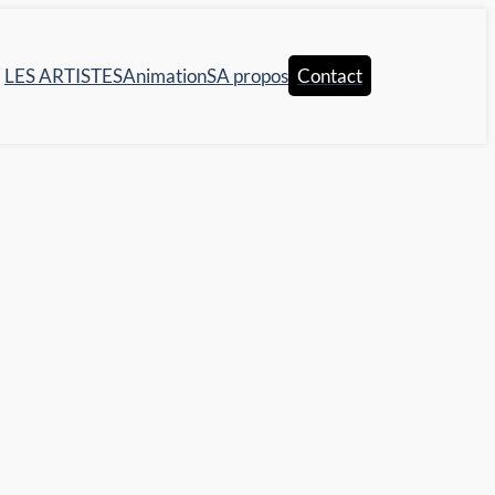
LES ARTISTES
AnimationS
A propos
Contact